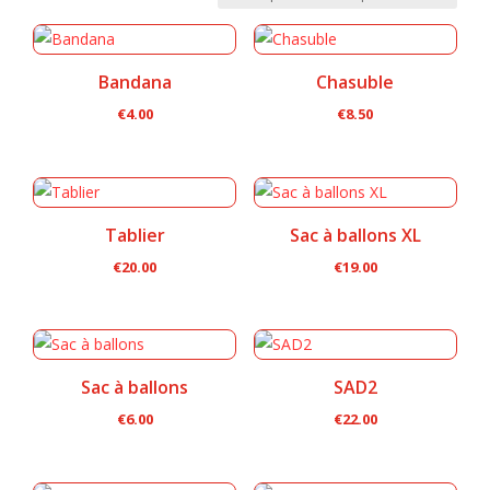
du
plus
récent
Bandana
Chasuble
au
€
4.00
€
8.50
plus
ancien
Tablier
Sac à ballons XL
€
20.00
€
19.00
Sac à ballons
SAD2
€
6.00
€
22.00