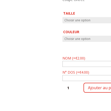
TAILLE
COULEUR
NOM
(
+
€
2.00
)
N° DOS
(
+
€
4.00
)
QUANTITÉ
Ajouter au p
DE
ANNONCES
TSF