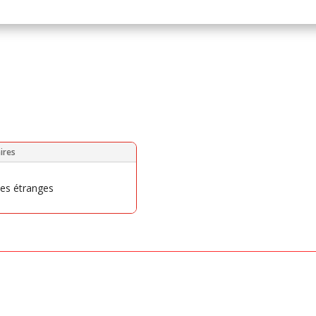
ires
tes étranges