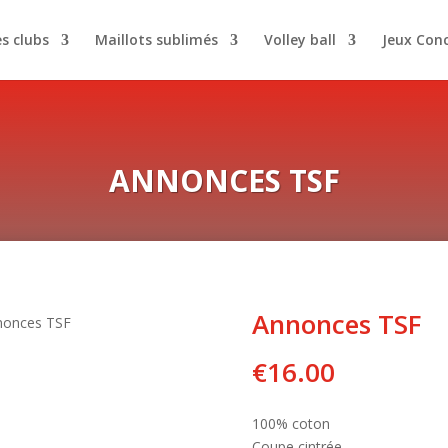
es clubs
Maillots sublimés
Volley ball
Jeux Con
ANNONCES TSF
Annonces TSF
nonces TSF
€
16.00
100% coton
Coupe cintrée