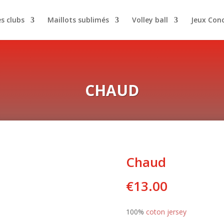
es clubs
Maillots sublimés
Volley ball
Jeux Con
CHAUD
Chaud
€
13.00
100%
coton jersey