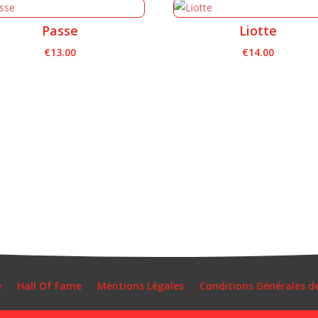
Passe
Liotte
€
13.00
€
14.00
e
Hall Of Fame
Mentions Légales
Conditions Générales d