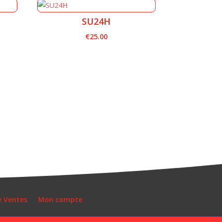
SU24H
€
25.00
e Ventes
Mon compte