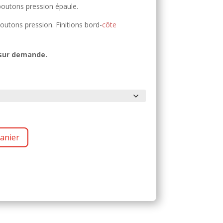
boutons pression épaule.
utons pression. Finitions bord-
côte
 sur demande.
anier