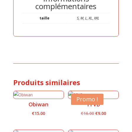
complémentaires
taille
S, M, L, XL, XXL
Produits similaires
Promo !
Obiwan
FFVB
Le
Le
€
15.00
€
16.00
€
9.00
prix
prix
initial
actuel