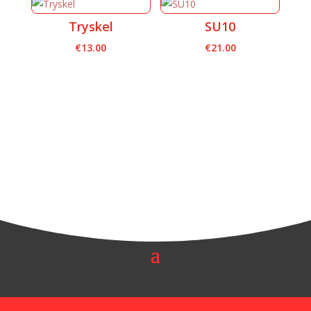
était :
est :
Tryskel
SU10
€16.00.
€9.00.
€
13.00
€
21.00