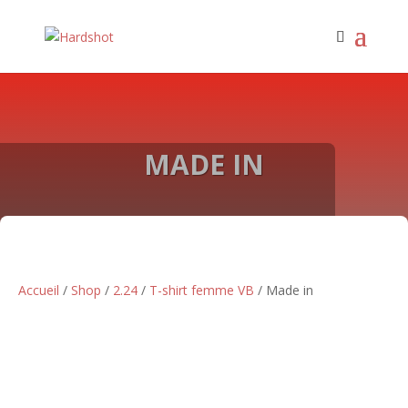
MADE IN
Accueil
/
Shop
/
2.24
/
T-shirt femme VB
/ Made in