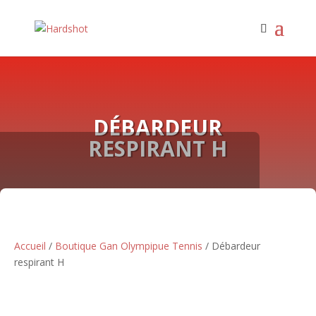
DÉBARDEUR
RESPIRANT H
Accueil
/
Boutique Gan Olympipue Tennis
/ Débardeur
respirant H