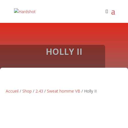
HOLLY II
Accueil
/
Shop
/
2.43
/
Sweat homme VB
/ Holly II