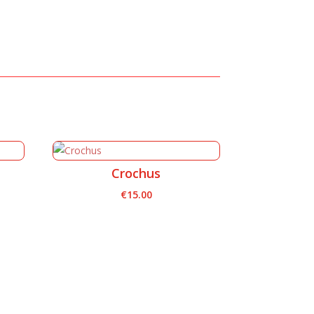
Crochus
€
15.00