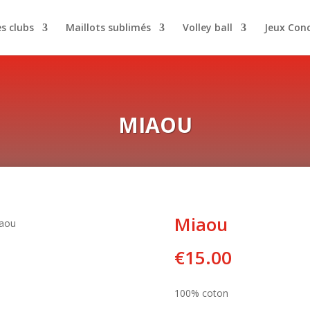
es clubs
Maillots sublimés
Volley ball
Jeux Con
MIAOU
Miaou
iaou
€
15.00
100%
coton