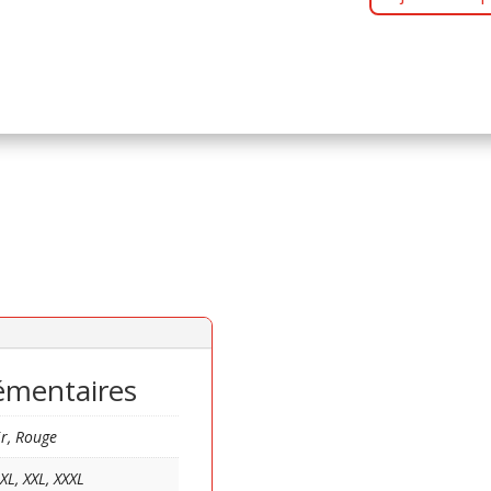
DE
MIAOU
émentaires
r, Rouge
 XL, XXL, XXXL