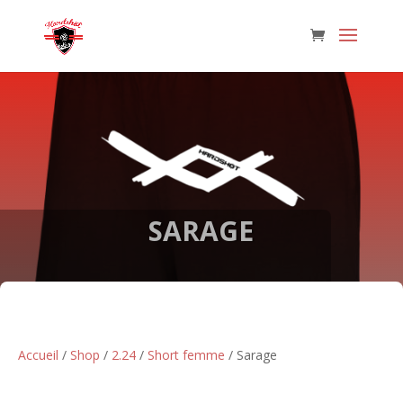
SARAGE
Accueil
/
Shop
/
2.24
/
Short femme
/ Sarage