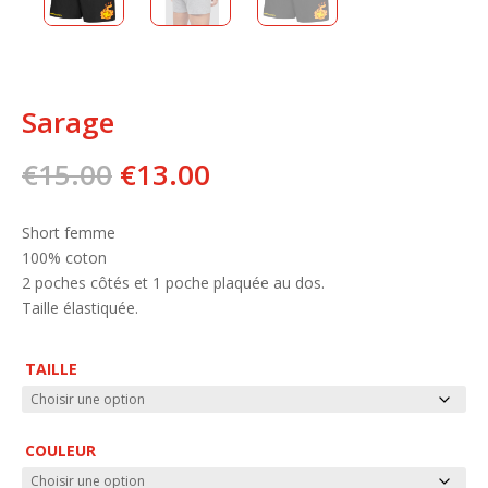
Sarage
Le
Le
€
15.00
€
13.00
prix
prix
initial
actuel
Short femme
était :
est :
100% coton
€15.00.
€13.00.
2 poches côtés et 1 poche plaquée au dos.
Taille élastiquée.
TAILLE
COULEUR