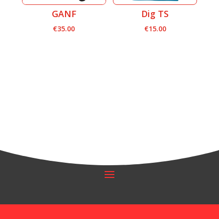
GANF
Dig TS
€
35.00
€
15.00