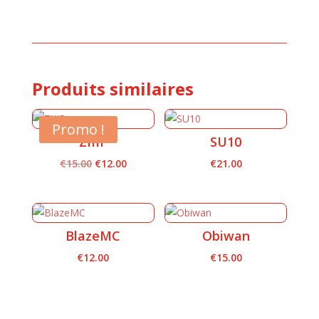
Produits similaires
Promo !
ZIIIP
SU10
Le
Le
€
15.00
€
12.00
€
21.00
prix
prix
initial
actuel
était :
est :
BlazeMC
Obiwan
€15.00.
€12.00.
€
12.00
€
15.00