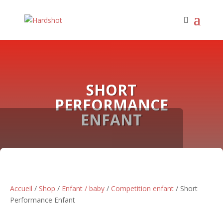
SHORT
PERFORMANCE
ENFANT
Accueil
/
Shop
/
Enfant / baby
/
Competition enfant
/ Short
Performance Enfant