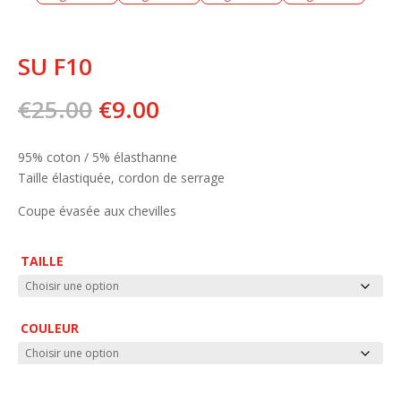
SU F10
Le
Le
€
25.00
€
9.00
prix
prix
initial
actuel
95% coton / 5% élasthanne
était :
est :
Taille élastiquée, cordon de serrage
€25.00.
€9.00.
Coupe évasée aux chevilles
TAILLE
COULEUR