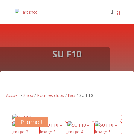
SU F10
Accueil
/
Shop
/
Pour les clubs
/
Bas
/ SU F10
Promo !