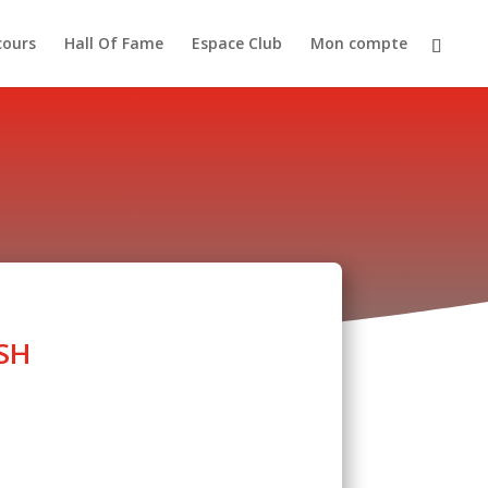
cours
Hall Of Fame
Espace Club
Mon compte
ESH