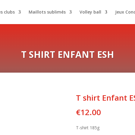
es clubs
Maillots sublimés
Volley ball
Jeux Con
T SHIRT ENFANT ESH
T shirt Enfant 
€
12.00
T-shirt 185g