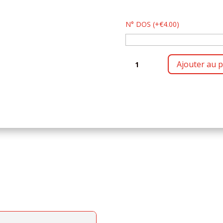
N° DOS
(
+
€
4.00
)
QUANTITÉ
Ajouter au p
DE
T
SHIRT
ENFANT
ESH