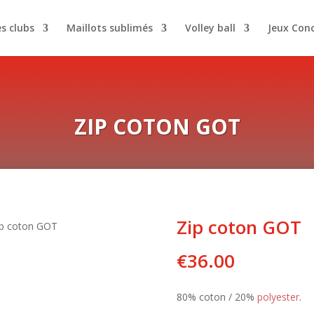
es clubs
Maillots sublimés
Volley ball
Jeux Con
ZIP COTON GOT
Zip coton GOT
ip coton GOT
€
36.00
80% coton / 20%
polyester
.