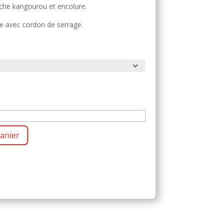
oche kangourou et encolure.
e avec cordon de serrage.
anier