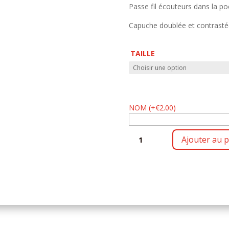
Passe fil écouteurs dans la p
Capuche doublée et contrasté
TAILLE
NOM
(
+
€
2.00
)
QUANTITÉ
Ajouter au p
DE
ZIP
COTON
GOT