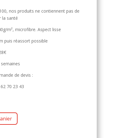
, nos produits ne contiennent pas de
 la santé
0g/m², microfibre. Aspect lisse
puis réassort possible
 28€
5 semaines
mande de devis :
62 70 23 43
anier