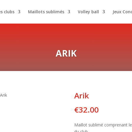
es clubs
Maillots sublimés
Volley ball
Jeux Con
ARIK
Arik
Arik
€
32.00
Maillot sublimé comprenant l
du club