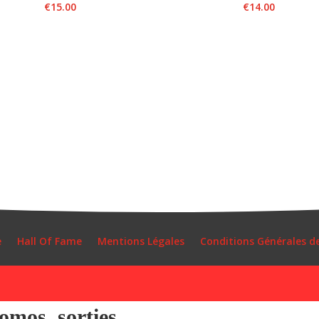
€
15.00
€
14.00
e
Hall Of Fame
Mentions Légales
Conditions Générales d
mos, sorties...