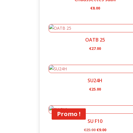
au
€
8.00
plus
ancien
OATB 25
€
27.00
SU24H
€
25.00
Promo !
SU F10
Le
Le
€
25.00
€
9.00