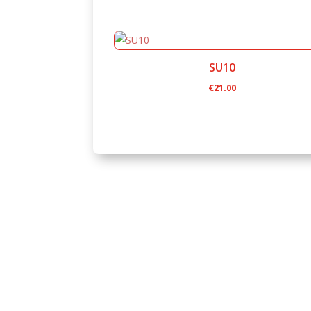
prix
prix
initial
actuel
était :
est :
€25.00.
€9.00.
SU10
€
21.00