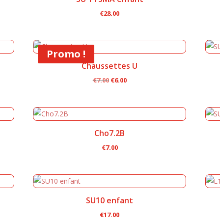
€
28.00
Promo !
Chaussettes U
Le
Le
€
7.00
€
6.00
prix
prix
initial
actuel
était :
est :
€7.00.
€6.00.
Cho7.2B
€
7.00
SU10 enfant
€
17.00