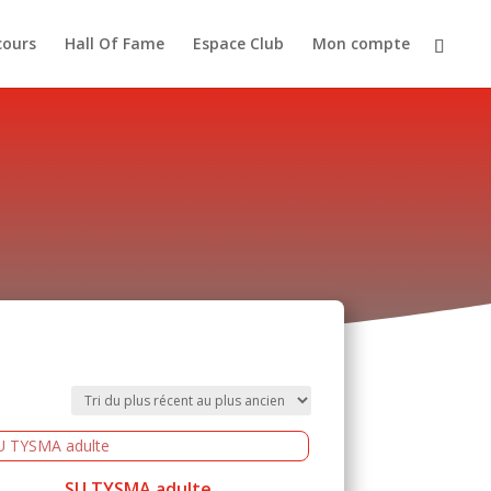
cours
Hall Of Fame
Espace Club
Mon compte
SU TYSMA adulte