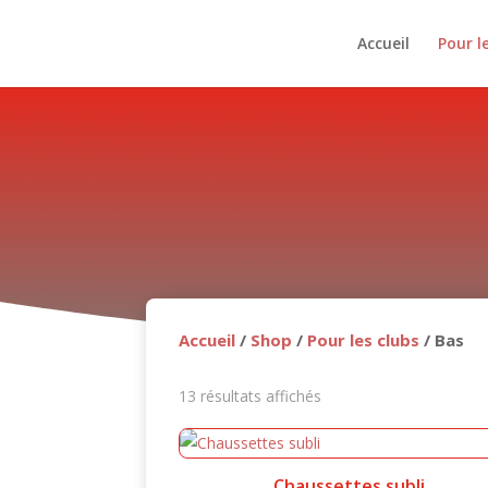
Accueil
Pour l
Accueil
/
Shop
/
Pour les clubs
/ Bas
Trié
13 résultats affichés
du
plus
récent
Chaussettes subli