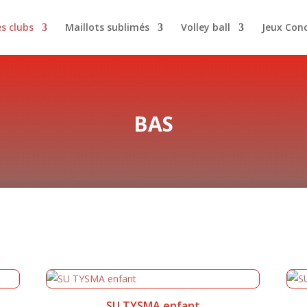
es clubs
Maillots sublimés
Volley ball
Jeux Con
BAS
SU TYSMA enfant