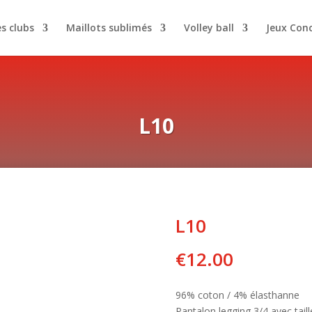
es clubs
Maillots sublimés
Volley ball
Jeux Con
L10
L10
€
12.00
96% coton / 4% élasthanne
Pantalon legging 3/4 avec taill