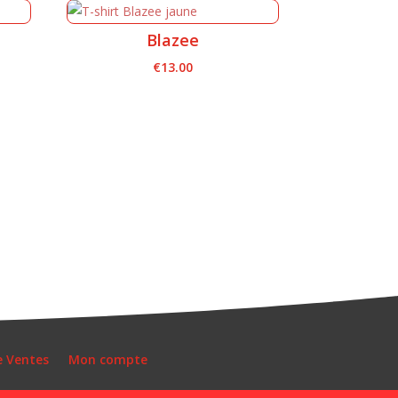
Blazee
€
13.00
e Ventes
Mon compte