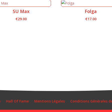
SU Max
Folga
€
29.00
€
17.00
e
Hall Of Fame
Mentions Légales
Conditions Générales d