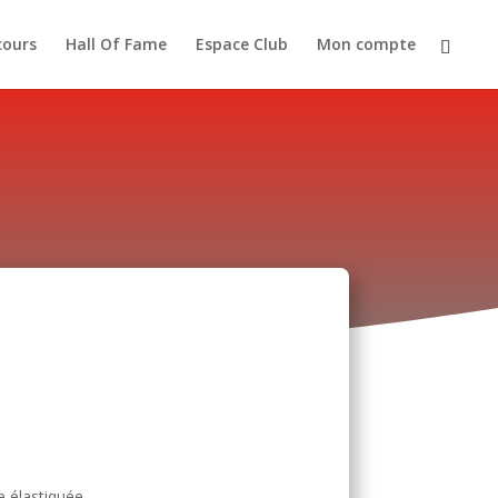
cours
Hall Of Fame
Espace Club
Mon compte
e élastiquée.