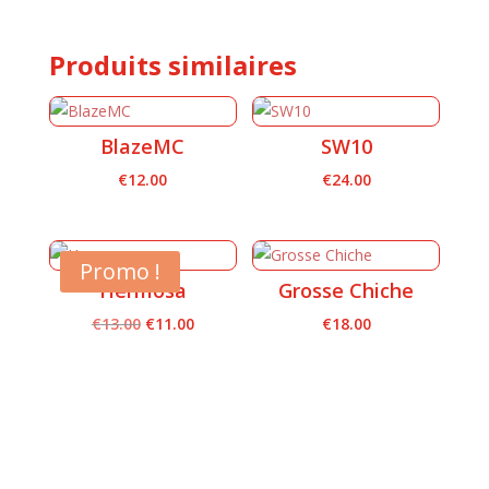
Produits similaires
BlazeMC
SW10
€
12.00
€
24.00
Promo !
Hermosa
Grosse Chiche
Le
Le
€
13.00
€
11.00
€
18.00
prix
prix
initial
actuel
était :
est :
€13.00.
€11.00.