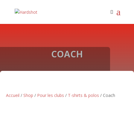
COACH
Accueil
/
Shop
/
Pour les clubs
/
T-shirts & polos
/ Coach