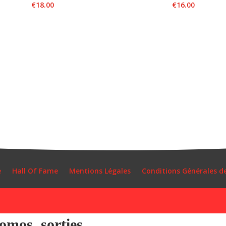
€
18.00
€
16.00
e
Hall Of Fame
Mentions Légales
Conditions Générales d
mos, sorties...