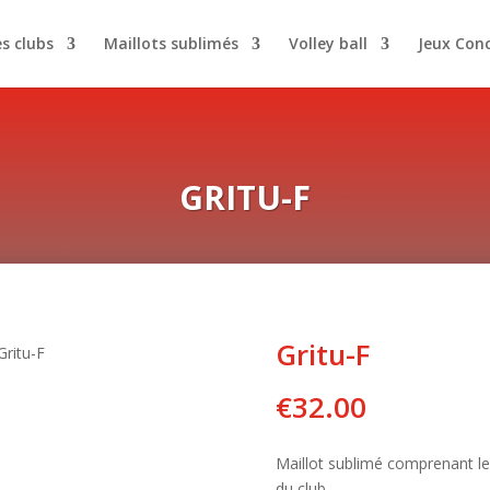
es clubs
Maillots sublimés
Volley ball
Jeux Con
GRITU-F
Gritu-F
Gritu-F
€
32.00
Maillot sublimé comprenant l
du club