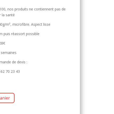
, nos produits ne contiennent pas de
 la santé
0g/m², microfibre. Aspect lisse
puis réassort possible
 28€
5 semaines
mande de devis :
62 70 23 43
anier