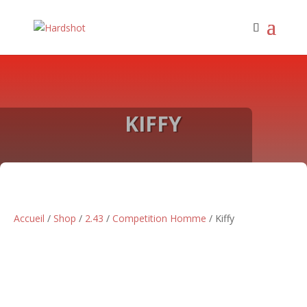
KIFFY
Accueil
/
Shop
/
2.43
/
Competition Homme
/ Kiffy