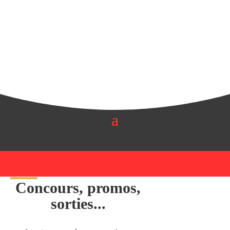
était :
est :
€30.00.
€28.00.
Concours, promos,
sorties...