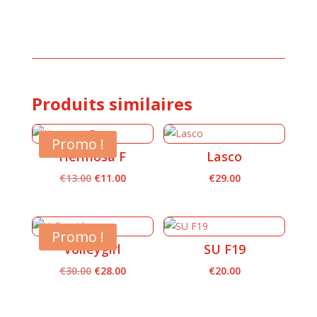
Produits similaires
Promo !
Hermosa F
Lasco
Le
Le
€
13.00
€
11.00
€
29.00
prix
prix
initial
actuel
était :
est :
Promo !
Volleygirl
SU F19
€13.00.
€11.00.
Le
Le
€
30.00
€
28.00
€
20.00
prix
prix
initial
actuel