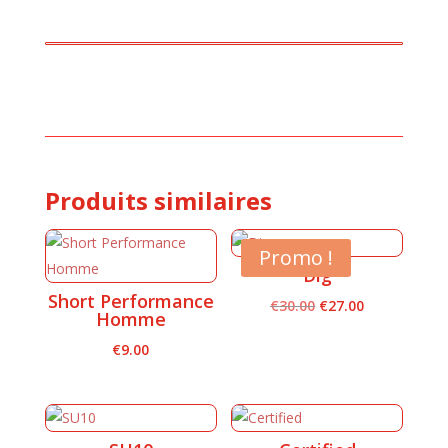
Produits similaires
Promo !
Dig
Short Performance
Le
Le
€
30.00
€
27.00
Homme
prix
prix
€
9.00
initial
actuel
était :
est :
€30.00.
€27.00.