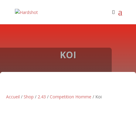
KOI
Accueil
/
Shop
/
2.43
/
Competition Homme
/ Koi