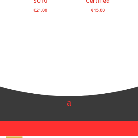
SU10
Certified
€
21.00
€
15.00