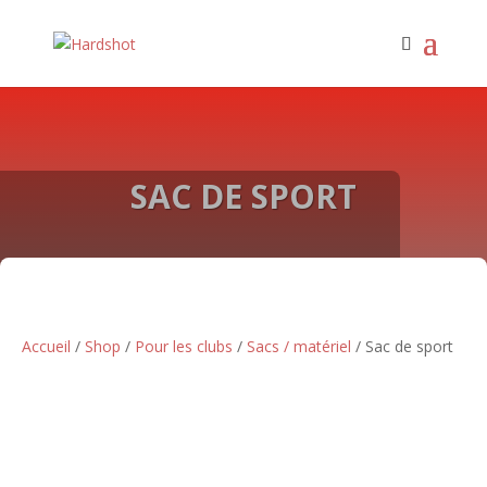
SAC DE SPORT
Accueil
/
Shop
/
Pour les clubs
/
Sacs / matériel
/ Sac de sport