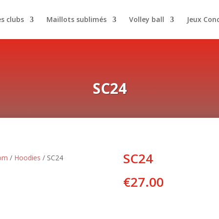
es clubs
Maillots sublimés
Volley ball
Jeux Con
SC24
SC24
tom
/
Hoodies
/ SC24
€
27.00