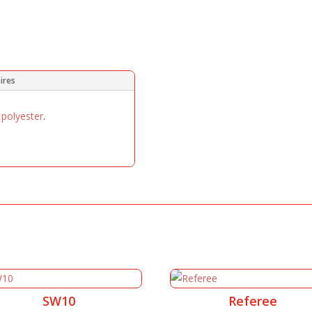
ires
%
polyester
.
SW10
Referee