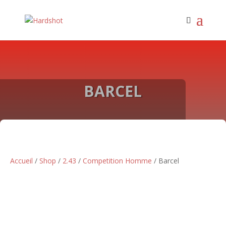
BARCEL
Accueil
/
Shop
/
2.43
/
Competition Homme
/ Barcel